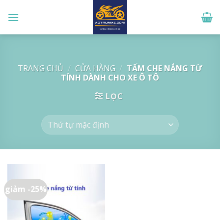
Skip
to
content
TRANG CHỦ
/
CỬA HÀNG
/
TẤM CHE NẮNG TỪ
TÍNH DÀNH CHO XE Ô TÔ
LỌC
giảm -25%