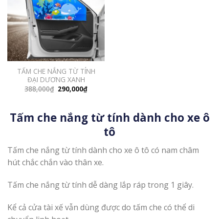
TẤM CHE NẮNG TỪ TÍNH
ĐẠI DƯƠNG XANH
Giá
Giá
388,000
₫
290,000
₫
gốc
hiện
là:
tại
388,000₫.
là:
290,000₫.
Tấm che nắng từ tính dành cho xe ô
tô
Tấm che nắng từ tính dành cho xe ô tô có nam châm
hút chắc chắn vào thân xe.
Tấm che nắng từ tính dễ dàng lắp ráp trong 1 giây.
Kể cả cửa tài xế vẫn dùng được do tấm che có thể di