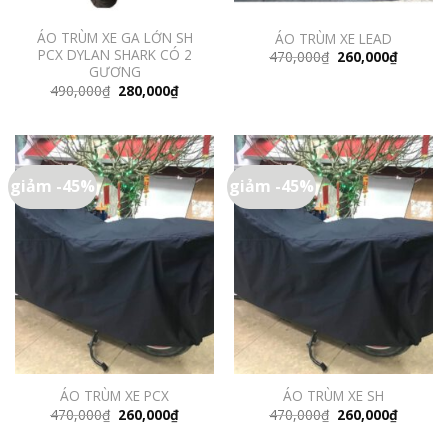
ÁO TRÙM XE GA LỚN SH
ÁO TRÙM XE LEAD
PCX DYLAN SHARK CÓ 2
Giá
Giá
470,000
₫
260,000
₫
gốc
hiện
GƯƠNG
là:
tại
Giá
Giá
490,000
₫
280,000
₫
470,000₫.
là:
gốc
hiện
260,000
là:
tại
490,000₫.
là:
280,000₫.
giảm -45%
giảm -45%
ÁO TRÙM XE PCX
ÁO TRÙM XE SH
Giá
Giá
Giá
Giá
470,000
₫
260,000
₫
470,000
₫
260,000
₫
gốc
hiện
gốc
hiện
là:
tại
là:
tại