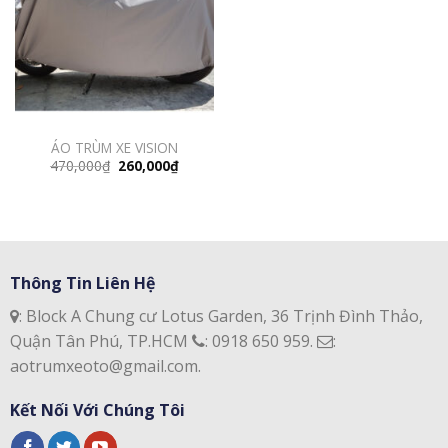
ÁO TRÙM XE VISION
Giá
Giá
470,000
₫
260,000
₫
gốc
hiện
là:
tại
470,000₫.
là:
260,000₫.
Thông Tin Liên Hệ
: Block A Chung cư Lotus Garden, 36 Trịnh Đình Thảo,
Quận Tân Phú, TP.HCM
: 0918 650 959.
:
aotrumxeoto@gmail.com.
Kết Nối Với Chúng Tôi