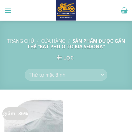
Skip
to
content
TRANG CHỦ
/
CỬA HÀNG
/
SẢN PHẨM ĐƯỢC GẮN
THẺ “BAT PHU O TO KIA SEDONA”
LỌC
giảm -36%