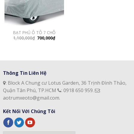
BẠT PHỦ Ô TÔ 7 CHỖ
Giá
Giá
1,100,000
₫
700,000
₫
gốc
hiện
là:
tại
1,100,000₫.
là:
700,000₫.
Thông Tin Liên Hệ
: Block A Chung cư Lotus Garden, 36 Trịnh Đình Thảo,
Quận Tân Phú, TP.HCM
: 0918 650 959.
:
aotrumxeoto@gmail.com.
Kết Nối Với Chúng Tôi