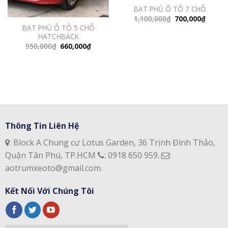
BẠT PHỦ Ô TÔ 7 CHỖ
Giá
Giá
1,100,000
₫
700,000
₫
gốc
hiện
BẠT PHỦ Ô TÔ 5 CHỖ
là:
tại
HATCHBACK
1,100,000₫.
là:
700,00
Giá
Giá
950,000
₫
660,000
₫
gốc
hiện
là:
tại
950,000₫.
là:
00₫.
660,000₫.
Thông Tin Liên Hệ
: Block A Chung cư Lotus Garden, 36 Trịnh Đình Thảo,
Quận Tân Phú, TP.HCM
: 0918 650 959.
:
aotrumxeoto@gmail.com.
Kết Nối Với Chúng Tôi