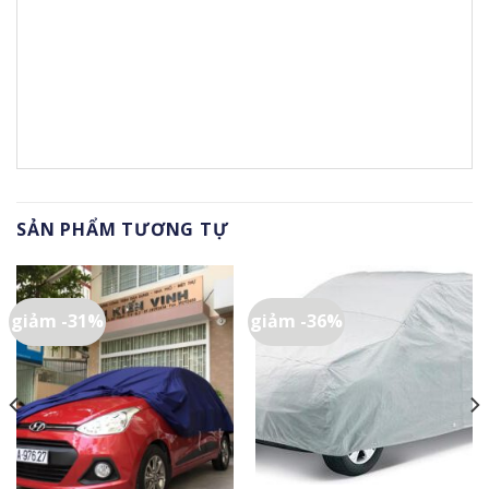
SẢN PHẨM TƯƠNG TỰ
giảm -31%
giảm -36%