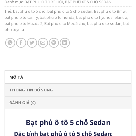
Danh mục:
BẠT PHỦ Ô TÔ XE HƠI
,
BẠT PHỦ XE 5 CHỖ SEDAN
Thẻ:
bat phu o to 5 cho
,
bat phu o to 5 cho sedan
,
Bat phu o to Bmw
,
bat phu o to camry
,
bat phu o to honda
,
bat phu o to hyundai elantra
,
bat phu o to Mazda 2
,
Bat phu o to Mec 5 cho
,
bat phu o to sedan
,
bat
phu toyota
MÔ TẢ
THÔNG TIN BỔ SUNG
ĐÁNH GIÁ (0)
Bạt phủ ô tô 5 chỗ Sedan
Đặc tính bạt phủ ô tô 5 chỗ Sedan: