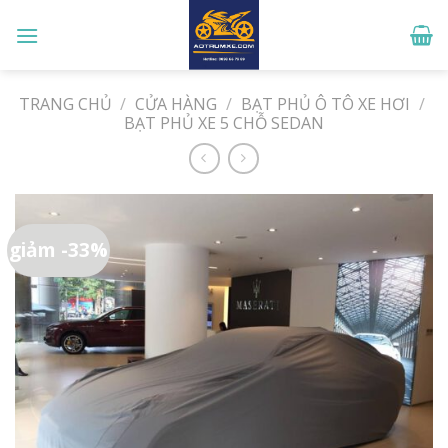
Skip
to
content
TRANG CHỦ
/
CỬA HÀNG
/
BẠT PHỦ Ô TÔ XE HƠI
/
BẠT PHỦ XE 5 CHỖ SEDAN
giảm -33%