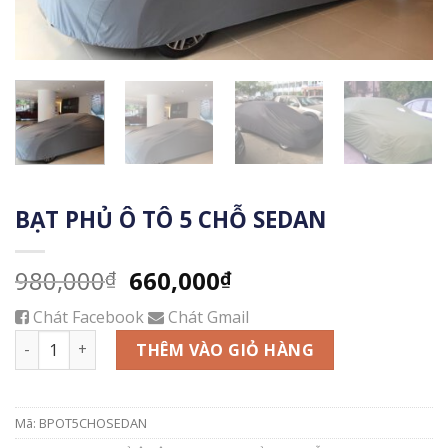
BẠT PHỦ Ô TÔ 5 CHỖ SEDAN
Giá
Giá
980,000
660,000
₫
₫
gốc
hiện
Chát Facebook
Chát Gmail
là:
tại
BẠT PHỦ Ô TÔ 5 CHỖ SEDAN số lượng
980,000₫.
là:
THÊM VÀO GIỎ HÀNG
660,000₫.
Mã:
BPOT5CHOSEDAN